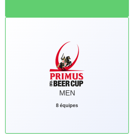
S
7
R
B
MEN
8 équipes